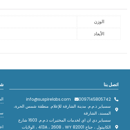
الوزن
الأبعاد
اتصل بنا
شر
ال
info@suspirelabs.com
0097145805742
سسباير ذ.م.م. مدينة الشارقة للإعلام. منطقة شمس الحرة،
سي
المسند، الشارقة
سسباير دي ان اي لخدمات المختبرات ذ.م.م. 1603 شارع
اعت
الكابيتول ، جناح 413A ، 2608 ، WY 82001 ، الولايات