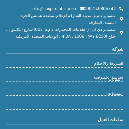
info@suspirelabs.com
0097145805742
سسباير ذ.م.م. مدينة الشارقة للإعلام. منطقة شمس الحرة،
المسند، الشارقة
سسباير دي ان اي لخدمات المختبرات ذ.م.م. 1603 شارع الكابيتول ،
جناح 413A ، 2608 ، WY 82001 ، الولايات المتحدة الأمريكية
شركة
الشروط والأحكام
سياسة الخصوصية
اعتماداتنا
المدونات
ساعات العمل