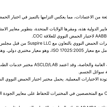
ير الدولية هذه، ومقرها الولايات المتحدة، بتطوير معايير الامتث
والجمعية الأمريكية لاعتماد المختبرات. تتوافق هذه المعامل مع معيار :2005
متخصصون في مختبرات الجريمة العامة والخاصة، 
تعمل CAP مع المتخصصين في المختبرات للحفاظ على معايير الجودة 