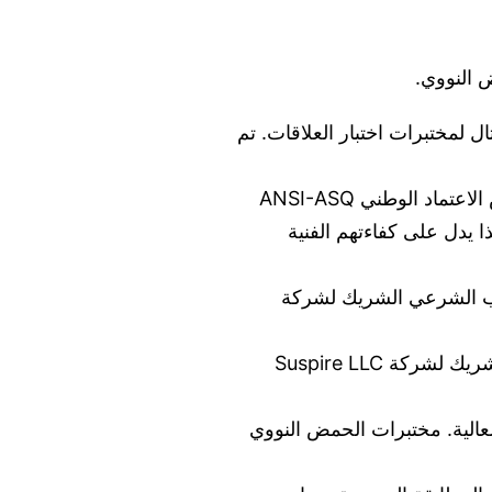
ال لمختبرات اختبار العلاقات. تم
تم اعتماد مختبرات الحمض النووي بالتعاون مع Suspire LLC من قبل مجلس الاعتماد الوطني ANSI-ASQ
ISO 17025، وهو معيار مختبري دولي. وهذا يدل على كفاءتهم الفنية
وقد اعتمد ASCLD/LAB مختبر خدمات الطب الشرعي الشريك لشركة
يضمن برنامج CLIA الخاضع للتنظيم CMS جودة الاختبارات المعملية. يحمل مختبر اختبار الحمض النووي الشريك لشركة Suspire LLC
العالية. مختبرات الحمض النووي