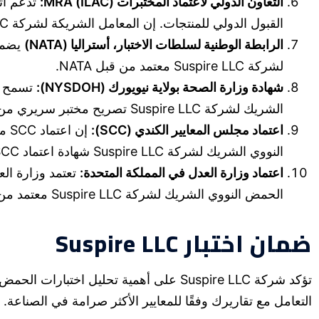
التعاون الدولي لاعتماد المختبرات (ILAC) MRA:
القبول الدولي للمنتجات. إن المعامل الشريكة لشركة Suspire LLC معتمدة من قبل الموقعين على ILAC MRA.
الرابطة الوطنية لسلطات الاختبار، أستراليا (NATA)
يضمن 
لشركة Suspire LLC معتمد من قبل NATA.
شهادة وزارة الصحة بولاية نيويورك (NYSDOH):
تسمح هذ
الشريك لشركة Suspire LLC تصريح مختبر سريري من NYSDOH.
اعتماد مجلس المعايير الكندي (SCC):
إن 
النووي الشريك لشركة Suspire LLC شهادة اعتماد SCC.
اعتماد وزارة العدل في المملكة المتحدة:
الحمض النووي الشريك لشركة Suspire LLC معتمد من قبل وزارة العدل.
ضمان اختبار Suspire LLC
تؤكد شركة Suspire LLC على أهمية تحليل 
التعامل مع تقاريرك وفقًا للمعايير الأكثر صرامة في الصناعة.