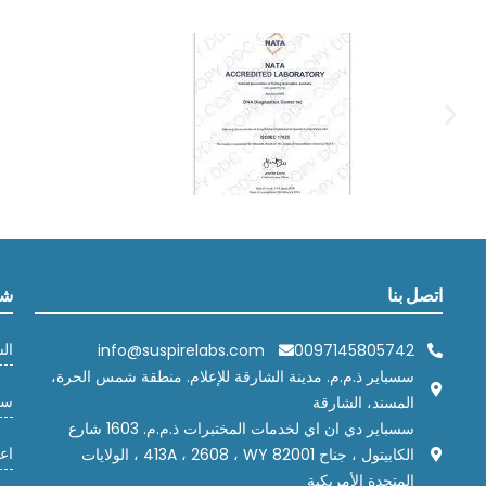
اتصل بنا
شر
ال
info@suspirelabs.com
0097145805742
سسباير ذ.م.م. مدينة الشارقة للإعلام. منطقة شمس الحرة،
سي
المسند، الشارقة
سسباير دي ان اي لخدمات المختبرات ذ.م.م. 1603 شارع
اعت
الكابيتول ، جناح 413A ، 2608 ، WY 82001 ، الولايات
المتحدة الأمريكية