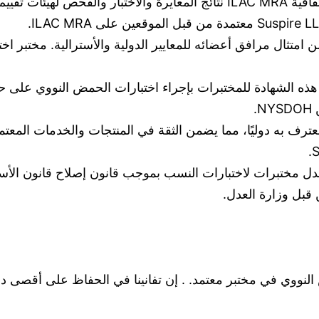
تدعم اتفاقية ILAC MRA نتائج المعايرة والاختبار والفحص لهي
امتثال مرافق أعضائه للمعايير الدولية والأسترالية. مختبر اخ
ه الشهادة للمختبرات بإجراء اختبارات الحمض النووي على حا
اعتماد SCC معترف به دوليًا، مما يضمن الثقة في المنتجات والخدمات ا
اختبارات الحمض النووي في مختبر معتمد. . إن تفانينا في الحفاظ على أقص